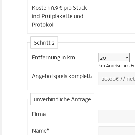
p
Kosten 8,9 € pro Stück
r
incl Prüfplakette und
o
Protokoll
S
t
Schritt 2
ü
c
Entfernung in km
k
km Anreise aus Fü
Angebotspreis komplett:
unverbindliche Anfrage
Firma
Name
*